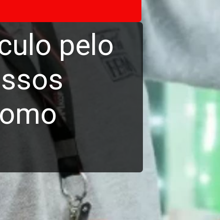
culo pelo
assos
como