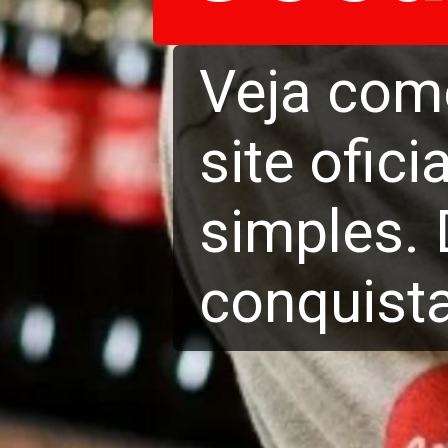
Veja como
site ofic
simples.
conquista