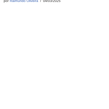
por
Raimundo Oliveira
04/03/2025