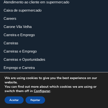
Atendimento ao cliente em supermercado
Caixa de supermercado
Careers
Carone Vila Velha
Carreira e Emprego
Carreiras
Carreiras e Emprego
Carreiras e Oportunidades
Emprego e Carreira
Emprego e Varejo
We are using cookies to give you the best experience on our
website.
Empregos e Carreiras
You can find out more about which cookies we are using or
switch them off in
Configurar
.
Oportunidades de Trabalho
Aceitar
Rejeitar
Profissões e carreiras