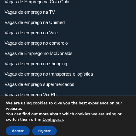
Vagas de Emprego na Cola Cola
Vagas de emprego na TV
Vagas de emprego na Unimed
Vagas de emprego na Vale
Vagas de emprego no comercio
Vagas de Emprego no McDonalds
Vagas de emprego no shopping
Vagas de emprego no transportes e logística
Vagas de emprego supermercados
Vagas de emprego Vix Rh
We are using cookies to give you the best experience on our
Vagas de empregos em imobiliária
website.
You can find out more about which cookies we are using or
Vagas de empregos em loja
switch them off in
Configurar
.
Vagas de empregos na indústria
Aceitar
Rejeitar
Vagas e Carreiras