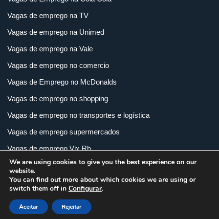
Vagas de emprego na TV
Vagas de emprego na Unimed
Vagas de emprego na Vale
Vagas de emprego no comercio
Vagas de Emprego no McDonalds
Vagas de emprego no shopping
Vagas de emprego no transportes e logística
Vagas de emprego supermercados
Vagas de emprego Vix Rh
We are using cookies to give you the best experience on our
Vagas de empregos em imobiliária
website.
You can find out more about which cookies we are using or
Vagas de empregos em loja
switch them off in
Configurar
.
Vagas de empregos na indústria
Aceitar
Rejeitar
Vagas e Carreiras