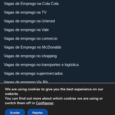
Vagas de Emprego na Cola Cola
Vagas de emprego na TV
Vagas de emprego na Unimed
Vagas de emprego na Vale
Vagas de emprego no comercio
Vagas de Emprego no McDonalds
Vagas de emprego no shopping
Vagas de emprego no transportes e logística
Vagas de emprego supermercados
Vagas de emprego Vix Rh
We are using cookies to give you the best experience on our
Vagas de empregos em imobiliária
website.
You can find out more about which cookies we are using or
Vagas de empregos em loja
switch them off in
Configurar
.
Vagas de empregos na indústria
Aceitar
Rejeitar