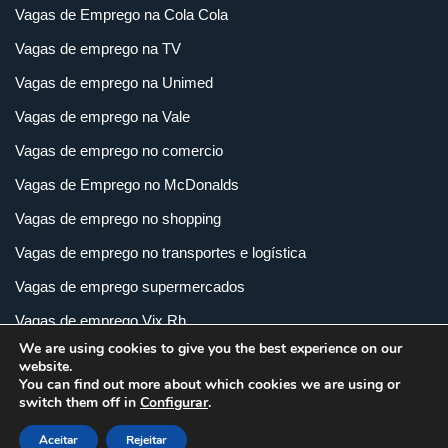
Vagas de Emprego na Cola Cola
Vagas de emprego na TV
Vagas de emprego na Unimed
Vagas de emprego na Vale
Vagas de emprego no comercio
Vagas de Emprego no McDonalds
Vagas de emprego no shopping
Vagas de emprego no transportes e logística
Vagas de emprego supermercados
Vagas de emprego Vix Rh
We are using cookies to give you the best experience on our
Vagas de empregos em imobiliária
website.
You can find out more about which cookies we are using or
Vagas de empregos em loja
switch them off in
Configurar
.
Vagas de empregos na indústria
Aceitar
Rejeitar