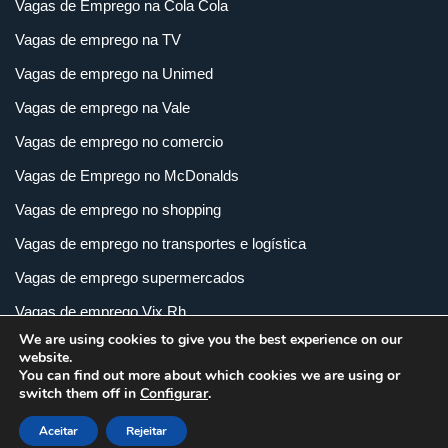
Vagas de Emprego na Cola Cola
Vagas de emprego na TV
Vagas de emprego na Unimed
Vagas de emprego na Vale
Vagas de emprego no comercio
Vagas de Emprego no McDonalds
Vagas de emprego no shopping
Vagas de emprego no transportes e logística
Vagas de emprego supermercados
Vagas de emprego Vix Rh
We are using cookies to give you the best experience on our
Vagas de empregos em imobiliária
website.
You can find out more about which cookies we are using or
Vagas de empregos em loja
switch them off in
Configurar
.
Vagas de empregos na indústria
Aceitar
Rejeitar
Vagas e Carreiras