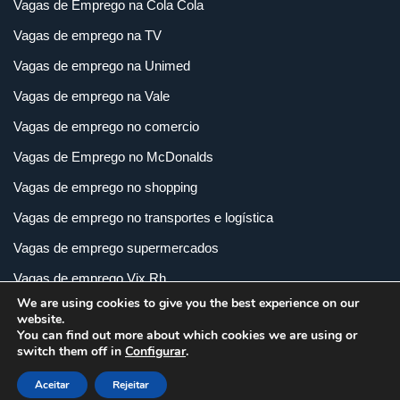
Vagas de Emprego na Cola Cola
Vagas de emprego na TV
Vagas de emprego na Unimed
Vagas de emprego na Vale
Vagas de emprego no comercio
Vagas de Emprego no McDonalds
Vagas de emprego no shopping
Vagas de emprego no transportes e logística
Vagas de emprego supermercados
Vagas de emprego Vix Rh
We are using cookies to give you the best experience on our
Vagas de empregos em imobiliária
website.
You can find out more about which cookies we are using or
Vagas de empregos em loja
switch them off in
Configurar
.
Vagas de empregos na indústria
Aceitar
Rejeitar
Vagas e Carreiras