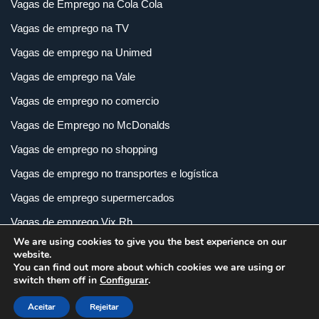
Vagas de Emprego na Cola Cola
Vagas de emprego na TV
Vagas de emprego na Unimed
Vagas de emprego na Vale
Vagas de emprego no comercio
Vagas de Emprego no McDonalds
Vagas de emprego no shopping
Vagas de emprego no transportes e logística
Vagas de emprego supermercados
Vagas de emprego Vix Rh
We are using cookies to give you the best experience on our
Vagas de empregos em imobiliária
website.
You can find out more about which cookies we are using or
Vagas de empregos em loja
switch them off in
Configurar
.
Vagas de empregos na indústria
Aceitar
Rejeitar
Vagas e Carreiras