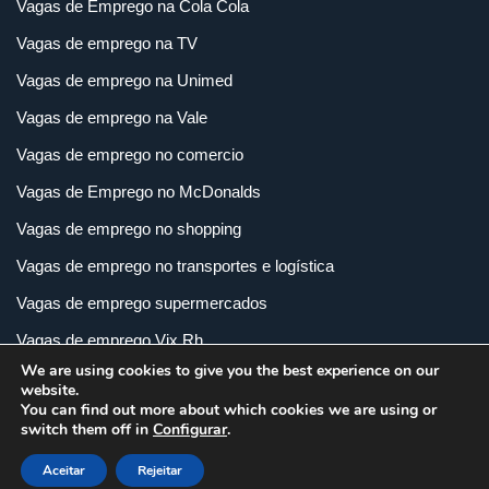
Vagas de Emprego na Cola Cola
Vagas de emprego na TV
Vagas de emprego na Unimed
Vagas de emprego na Vale
Vagas de emprego no comercio
Vagas de Emprego no McDonalds
Vagas de emprego no shopping
Vagas de emprego no transportes e logística
Vagas de emprego supermercados
Vagas de emprego Vix Rh
We are using cookies to give you the best experience on our
Vagas de empregos em imobiliária
website.
You can find out more about which cookies we are using or
Vagas de empregos em loja
switch them off in
Configurar
.
Vagas de empregos na indústria
Aceitar
Rejeitar
Vagas e Carreiras