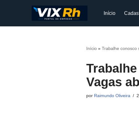
Início
Cadas
Pular
para
o
conteúdo
Início
»
Trabalhe conosco
Trabalhe
Vagas ab
por
Raimundo Oliveira
2