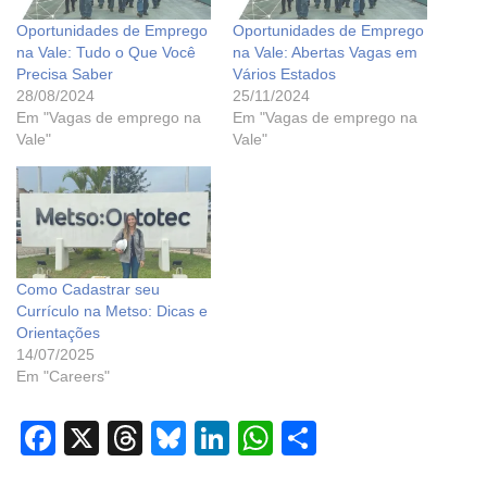
Oportunidades de Emprego
Oportunidades de Emprego
na Vale: Tudo o Que Você
na Vale: Abertas Vagas em
Precisa Saber
Vários Estados
28/08/2024
25/11/2024
Em "Vagas de emprego na
Em "Vagas de emprego na
Vale"
Vale"
Como Cadastrar seu
Currículo na Metso: Dicas e
Orientações
14/07/2025
Em "Careers"
F
X
T
Bl
Li
W
S
a
hr
u
n
h
h