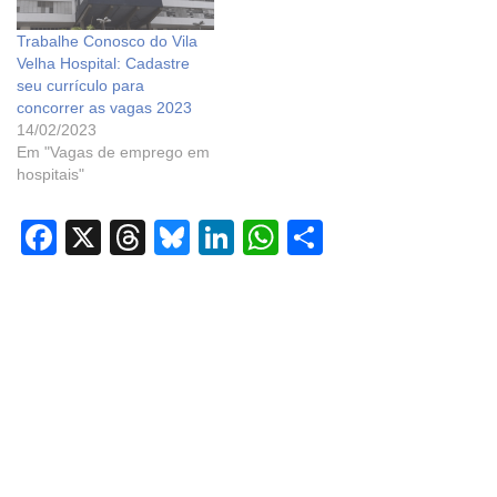
Trabalhe Conosco do Vila
Velha Hospital: Cadastre
seu currículo para
concorrer as vagas 2023
14/02/2023
Em "Vagas de emprego em
hospitais"
F
X
T
Bl
Li
W
S
a
hr
u
n
h
h
c
e
e
k
at
ar
e
a
sk
e
s
e
b
d
y
dI
A
o
s
n
p
o
p
k