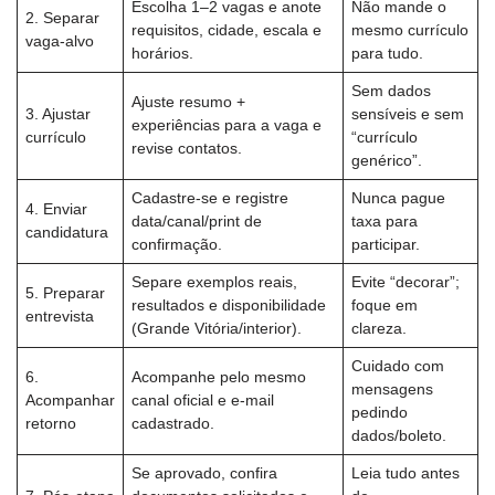
Escolha 1–2 vagas e anote
Não mande o
2. Separar
requisitos, cidade, escala e
mesmo currículo
vaga-alvo
horários.
para tudo.
Sem dados
Ajuste resumo +
3. Ajustar
sensíveis e sem
experiências para a vaga e
currículo
“currículo
revise contatos.
genérico”.
Cadastre-se e registre
Nunca pague
4. Enviar
data/canal/print de
taxa para
candidatura
confirmação.
participar.
Separe exemplos reais,
Evite “decorar”;
5. Preparar
resultados e disponibilidade
foque em
entrevista
(Grande Vitória/interior).
clareza.
Cuidado com
6.
Acompanhe pelo mesmo
mensagens
Acompanhar
canal oficial e e-mail
pedindo
retorno
cadastrado.
dados/boleto.
Se aprovado, confira
Leia tudo antes