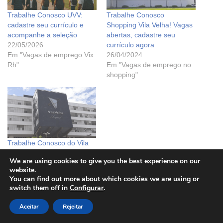
Trabalhe Conosco UVV:
Trabalhe Conosco
cadastre seu currículo e
Shopping Vila Velha! Vagas
acompanhe a seleção
abertas, cadastre seu
22/05/2026
currículo agora
Em "Vagas de emprego Vix
26/04/2024
Rh"
Em "Vagas de emprego no
shopping"
Trabalhe Conosco do Vila
Velha Hospital: Cadastre
We are using cookies to give you the best experience on our
seu currículo para
website.
concorrer as vagas 2023
You can find out more about which cookies we are using or
14/02/2023
switch them off in
Configurar
.
Em "Vagas de emprego em
hospitais"
Aceitar
Rejeitar