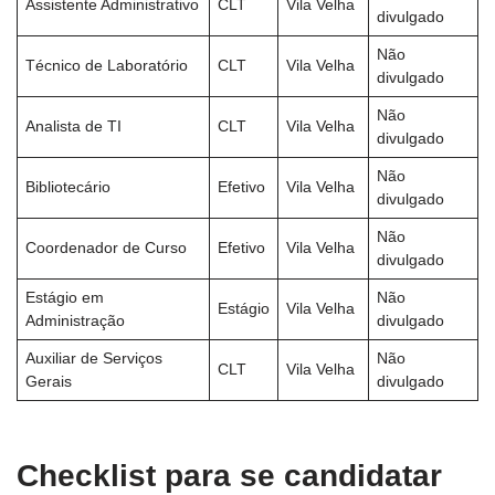
Assistente Administrativo
CLT
Vila Velha
divulgado
Não
Técnico de Laboratório
CLT
Vila Velha
divulgado
Não
Analista de TI
CLT
Vila Velha
divulgado
Não
Bibliotecário
Efetivo
Vila Velha
divulgado
Não
Coordenador de Curso
Efetivo
Vila Velha
divulgado
Estágio em
Não
Estágio
Vila Velha
Administração
divulgado
Auxiliar de Serviços
Não
CLT
Vila Velha
Gerais
divulgado
Checklist para se candidatar