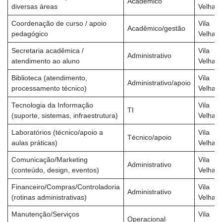
Acadêmico
diversas áreas
Velha/
Coordenação de curso / apoio
Vila
Acadêmico/gestão
pedagógico
Velha/
Secretaria acadêmica /
Vila
Administrativo
atendimento ao aluno
Velha/
Biblioteca (atendimento,
Vila
Administrativo/apoio
processamento técnico)
Velha/
Tecnologia da Informação
Vila
TI
(suporte, sistemas, infraestrutura)
Velha/
Laboratórios (técnico/apoio a
Vila
Técnico/apoio
aulas práticas)
Velha/
Comunicação/Marketing
Vila
Administrativo
(conteúdo, design, eventos)
Velha/
Financeiro/Compras/Controladoria
Vila
Administrativo
(rotinas administrativas)
Velha/
Manutenção/Serviços
Vila
Operacional