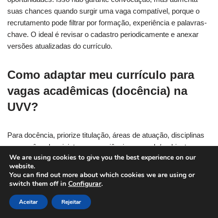
suas chances quando surgir uma vaga compatível, porque o
recrutamento pode filtrar por formação, experiência e palavras-
chave. O ideal é revisar o cadastro periodicamente e anexar
versões atualizadas do currículo.
Como adaptar meu currículo para
vagas acadêmicas (docência) na
UVV?
Para docência, priorize titulação, áreas de atuação, disciplinas
que você pode ministrar e experiências em sala/ambiente
We are using cookies to give you the best experience on our
virtual. Se tiver, inclua link do Currículo Lattes e produções
website.
relevantes (sem exagero). Organize por blocos: formação,
You can find out more about which cookies we are using or
experiência docente, experiência profissional na área,
switch them off in
Configurar
.
projetos/pesquisa/extensão e certificações. Evite um currículo
Aceitar
Rejeitar
“genérico de mercado” sem evidências de atuação acadêmica.