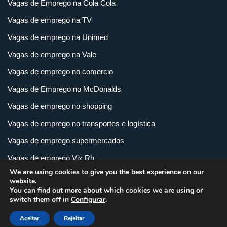
Vagas de Emprego na Cola Cola
Vagas de emprego na TV
Vagas de emprego na Unimed
Vagas de emprego na Vale
Vagas de emprego no comercio
Vagas de Emprego no McDonalds
Vagas de emprego no shopping
Vagas de emprego no transportes e logística
Vagas de emprego supermercados
Vagas de emprego Vix Rh
We are using cookies to give you the best experience on our
Vagas de empregos em imobiliária
website.
You can find out more about which cookies we are using or
Vagas de empregos em loja
switch them off in
Configurar
.
Vagas de empregos na indústria
Aceitar
Rejeitar
Vagas e Carreiras