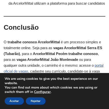
da ArcelorMittal utilizam a plataforma para buscar candidatos
Conclusão
O
trabalhe conosco ArcelorMittal
é um processo simples e
totalmente online. Seja para as
vagas ArcelorMittal Serra ES
(Tubarão)
, para o
ArcelorMittal Pecém trabalhe conosco
,
para as
vagas ArcelorMittal João Monlevade
ou para
qualquer outra unidade, o caminho é o mesmo: acesse o
portal
oficial de vagas
, cadastre seu currículo, candidate-se à vaga
desejada e acompanhe o processo seletivo pelo e-mail
We are using cookies to give you the best experience on our
cadastrado.
website.
You can find out more about which cookies we are using or
switch them off in
Configurar
.
Com preparo, atenção ao preenchimento do perfil e alinhamento
Aceitar
Rejeitar
com os valores da empresa, suas chances de ingressar nessa
gigante do aço aumentam consideravelmente.