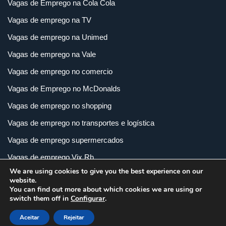
Vagas de Emprego na Cola Cola
Vagas de emprego na TV
Vagas de emprego na Unimed
Vagas de emprego na Vale
Vagas de emprego no comercio
Vagas de Emprego no McDonalds
Vagas de emprego no shopping
Vagas de emprego no transportes e logística
Vagas de emprego supermercados
Vagas de emprego Vix Rh
We are using cookies to give you the best experience on our
Vagas de empregos em imobiliária
website.
You can find out more about which cookies we are using or
Vagas de empregos em loja
switch them off in
Configurar
.
Vagas de empregos na indústria
Aceitar
Rejeitar
Vagas e Carreiras