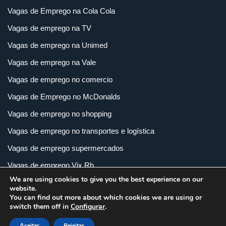
Vagas de Emprego na Cola Cola
Vagas de emprego na TV
Vagas de emprego na Unimed
Vagas de emprego na Vale
Vagas de emprego no comercio
Vagas de Emprego no McDonalds
Vagas de emprego no shopping
Vagas de emprego no transportes e logística
Vagas de emprego supermercados
Vagas de emprego Vix Rh
We are using cookies to give you the best experience on our
Vagas de empregos em imobiliária
website.
You can find out more about which cookies we are using or
Vagas de empregos em loja
switch them off in
Configurar
.
Vagas de empregos na indústria
Aceitar
Rejeitar