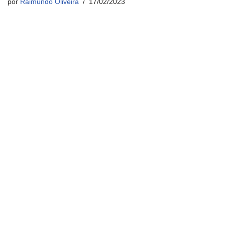
por
Raimundo Oliveira
17/02/2023