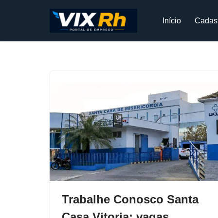
Início
Cadas
Pular
para
o
conteúdo
Trabalhe Conosco Santa
Casa Vitoria; vagas