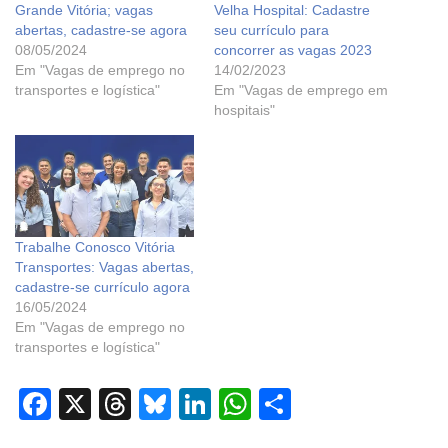
Grande Vitória; vagas
Velha Hospital: Cadastre
abertas, cadastre-se agora
seu currículo para
08/05/2024
concorrer as vagas 2023
Em "Vagas de emprego no
14/02/2023
transportes e logística"
Em "Vagas de emprego em
hospitais"
Trabalhe Conosco Vitória
Transportes: Vagas abertas,
cadastre-se currículo agora
16/05/2024
Em "Vagas de emprego no
transportes e logística"
F
X
T
Bl
Li
W
S
a
hr
u
n
h
h