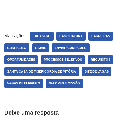
Marcações:
CADASTRO
CANDIDATURA
CARREIRAS
CURRÍCULO
E-MAIL
ENVIAR CURRÍCULO
OPORTUNIDADES
PROCESSOS SELETIVOS
REQUISITOS
SANTA CASA DE MISERICÓRDIA DE VITÓRIA
SITE DE VAGAS
VAGAS DE EMPREGO
VALORES E MISSÃO
Deixe uma resposta