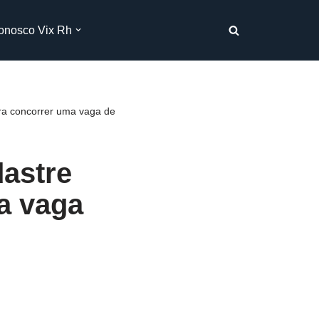
onosco Vix Rh
ara concorrer uma vaga de
dastre
a vaga