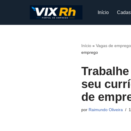
Início
Cadas
Pular
para
o
conteúdo
Início
»
Vagas de emprego
emprego
Trabalhe
seu curr
de empr
por
Raimundo Oliveira
1