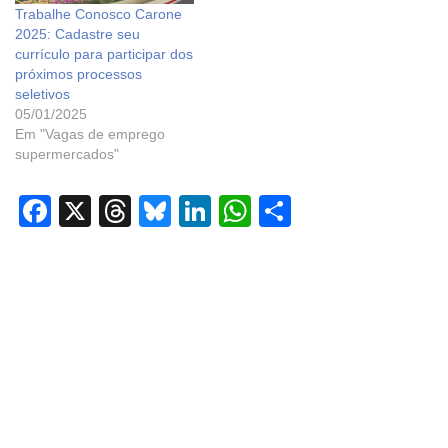
Trabalhe Conosco Carone
2025: Cadastre seu
currículo para participar dos
próximos processos
seletivos
05/01/2025
Em "Vagas de emprego
supermercados"
F
X
T
Bl
Li
W
S
a
hr
u
n
h
h
c
e
e
k
at
ar
e
a
sk
e
s
e
b
d
y
dI
A
o
s
n
p
o
p
k