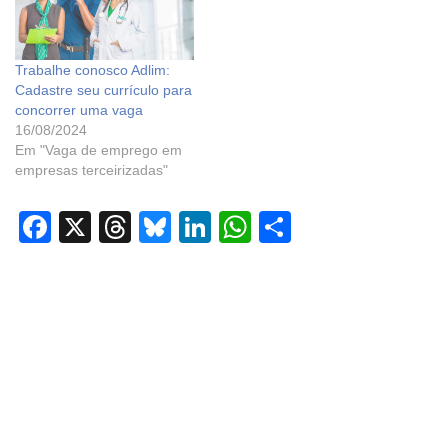
Trabalhe conosco Adlim:
Cadastre seu currículo para
concorrer uma vaga
16/08/2024
Em "Vaga de emprego em
empresas terceirizadas"
F
X
T
Bl
Li
W
S
a
hr
u
n
h
h
c
e
e
k
at
ar
e
a
sk
e
s
e
b
d
y
dI
A
o
s
n
p
o
p