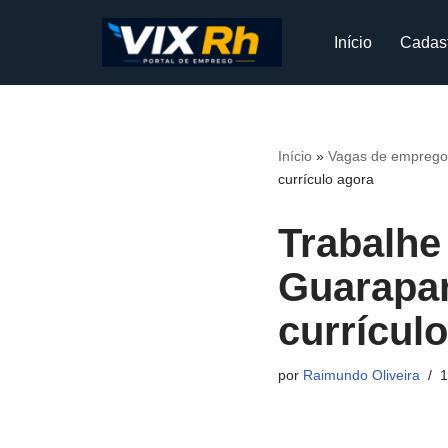
Início
Cadas
Pular
para
o
conteúdo
Início
»
Vagas de emprego
currículo agora
Trabalh
Guarapar
currícul
por
Raimundo Oliveira
1