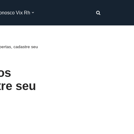
onosco Vix Rh
ertas, cadastre seu
os
tre seu