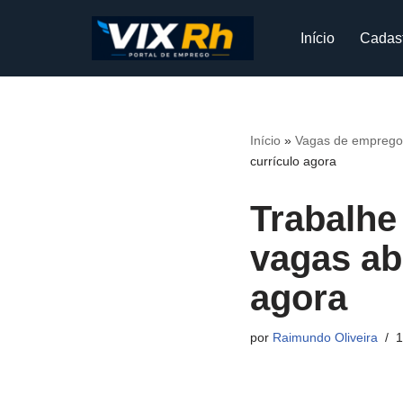
Início
Cadas
Pular
para
o
conteúdo
Início
»
Vagas de emprego n
currículo agora
Trabalhe
vagas ab
agora
por
Raimundo Oliveira
1