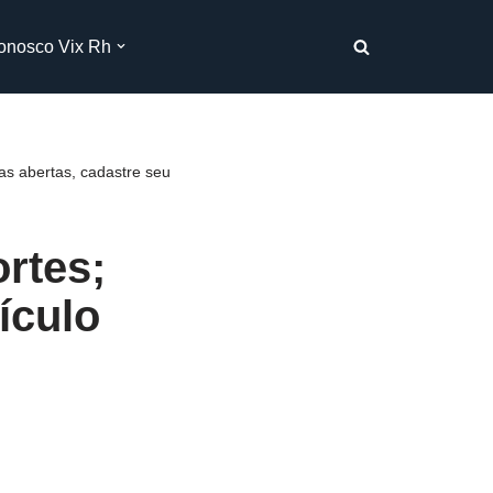
onosco Vix Rh
as abertas, cadastre seu
rtes;
ículo