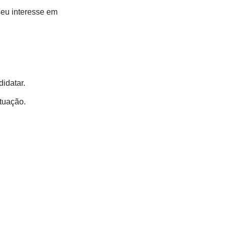
seu interesse em
idatar.
tuação.