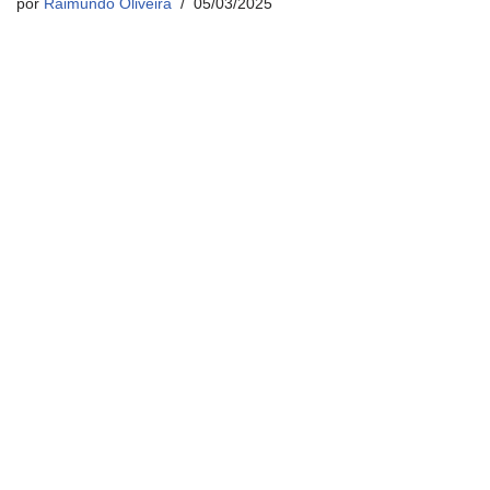
por
Raimundo Oliveira
05/03/2025