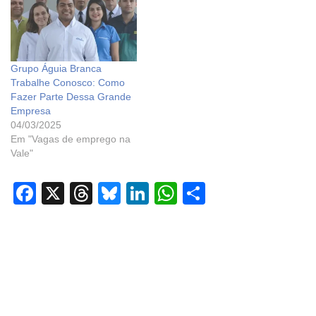
Grupo Águia Branca
Trabalhe Conosco: Como
Fazer Parte Dessa Grande
Empresa
04/03/2025
Em "Vagas de emprego na
Vale"
F
X
T
Bl
Li
W
S
a
hr
u
n
h
h
c
e
e
k
at
ar
e
a
sk
e
s
e
b
d
y
dI
A
o
s
n
p