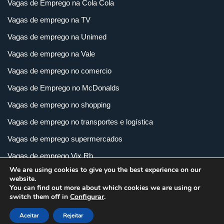
Vagas de Emprego na Cola Cola
Vagas de emprego na TV
Vagas de emprego na Unimed
Vagas de emprego na Vale
Vagas de emprego no comercio
Vagas de Emprego no McDonalds
Vagas de emprego no shopping
Vagas de emprego no transportes e logística
Vagas de emprego supermercados
Vagas de emprego Vix Rh
We are using cookies to give you the best experience on our
Vagas de empregos em imobiliária
website.
You can find out more about which cookies we are using or
Vagas de empregos em loja
switch them off in
Configurar
.
Vagas de empregos na indústria
Aceitar
Rejeitar
Vagas e Carreiras