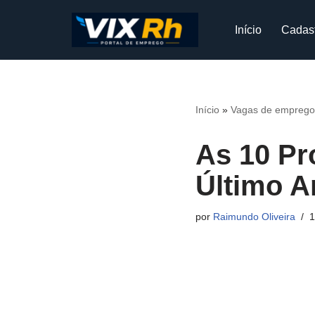
Início
Cadas
Pular
para
o
conteúdo
Início
»
Vagas de emprego
As 10 Pr
Último A
por
Raimundo Oliveira
1