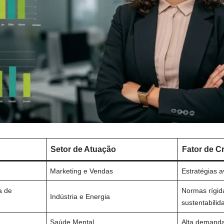
Setor de Atuação
Fator de C
Marketing e Vendas
Estratégias 
a de
Normas rígid
Indústria e Energia
sustentabilid
Saúde Mental
Alta demanda 