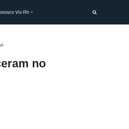
onosco Vix Rh
il
ceram no