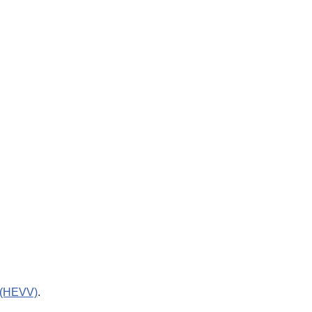
 (HEVV)
.