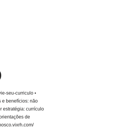
)
ie-seu-curriculo •
 e benefícios: não
estratégia: currículo
 orientações de
onosco.vixrh.com/