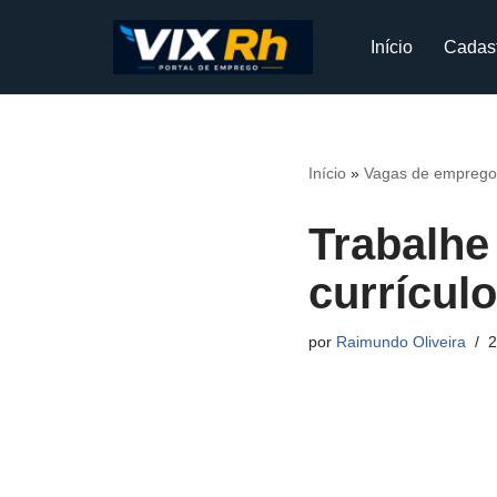
Início
Cadas
Pular
para
o
conteúdo
Início
»
Vagas de emprego
Trabalhe
currícul
por
Raimundo Oliveira
2