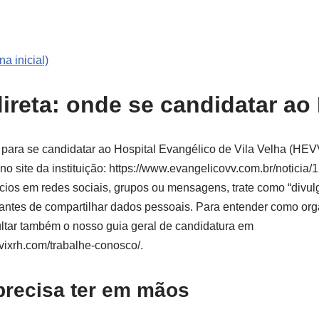
a inicial)
ireta: onde se candidatar a
ara se candidatar ao Hospital Evangélico de Vila Velha (HEVV)
 no site da instituição: https://www.evangelicovv.com.br/noticia/
ios em redes sociais, grupos ou mensagens, trate como “divul
 antes de compartilhar dados pessoais. Para entender como org
ltar também o nosso guia geral de candidatura em
.vixrh.com/trabalhe-conosco/.
precisa ter em mãos