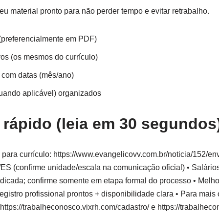
eu material pronto para não perder tempo e evitar retrabalho.
 (preferencialmente em PDF)
vos (os mesmos do currículo)
l com datas (mês/ano)
quando aplicável) organizados
ápido (leia em 30 segundos
para currículo: https://www.evangelicovv.com.br/noticia/152/env
/ES (confirme unidade/escala na comunicação oficial) • Salários
dicada; confirme somente em etapa formal do processo • Melhor 
gistro profissional prontos + disponibilidade clara • Para mais
https://trabalheconosco.vixrh.com/cadastro/ e https://trabalhec