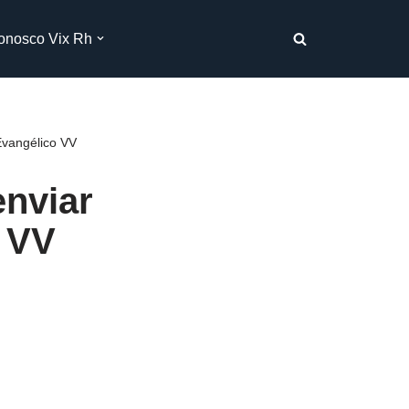
onosco Vix Rh
Evangélico VV
nviar
o VV