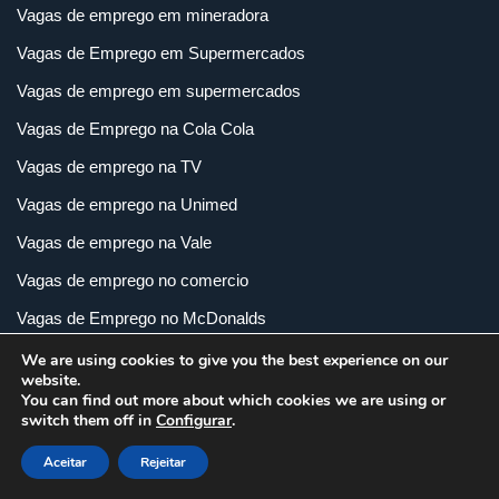
Vagas de emprego em mineradora
Vagas de Emprego em Supermercados
Vagas de emprego em supermercados
Vagas de Emprego na Cola Cola
Vagas de emprego na TV
Vagas de emprego na Unimed
Vagas de emprego na Vale
Vagas de emprego no comercio
Vagas de Emprego no McDonalds
Vagas de emprego no shopping
We are using cookies to give you the best experience on our
website.
Vagas de emprego no transportes e logística
You can find out more about which cookies we are using or
switch them off in
Configurar
.
Vagas de emprego supermercados
Aceitar
Rejeitar
Vagas de emprego Vix Rh