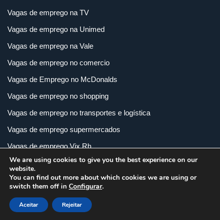
Vagas de emprego na TV
Vagas de emprego na Unimed
Vagas de emprego na Vale
Vagas de emprego no comercio
Vagas de Emprego no McDonalds
Vagas de emprego no shopping
Vagas de emprego no transportes e logística
Vagas de emprego supermercados
Vagas de emprego Vix Rh
We are using cookies to give you the best experience on our
Vagas de empregos em imobiliária
website.
You can find out more about which cookies we are using or
Vagas de empregos em loja
switch them off in
Configurar
.
Vagas de empregos na indústria
Aceitar
Rejeitar
Vagas e Carreiras