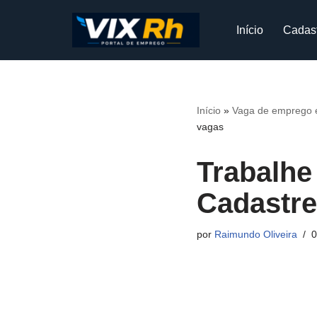
Início
Cadas
Pular
para
o
conteúdo
Início
»
Vaga de emprego e
vagas
Trabalhe
Cadastre
por
Raimundo Oliveira
0