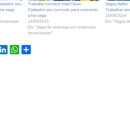
adastre seu
Trabalhe conosco InterClean:
Vagas Adlim:
uma vaga
Cadastre seu currículo para concorrer
Trabalhar em
uma vaga
16/08/2024
 empresas
14/03/2023
Em "Vagas d
Em "Vaga de emprego em empresas
terceirizadas"
l
Li
W
S
u
n
h
h
e
k
at
ar
sk
e
s
e
y
dI
A
n
p
p