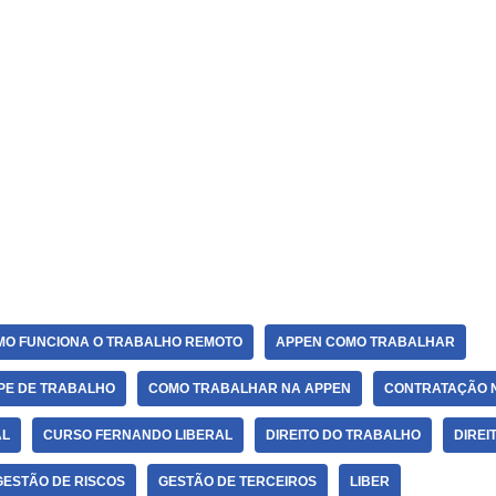
MO FUNCIONA O TRABALHO REMOTO
APPEN COMO TRABALHAR
PE DE TRABALHO
COMO TRABALHAR NA APPEN
CONTRATAÇÃO 
AL
CURSO FERNANDO LIBERAL
DIREITO DO TRABALHO
DIREI
GESTÃO DE RISCOS
GESTÃO DE TERCEIROS
LIBER