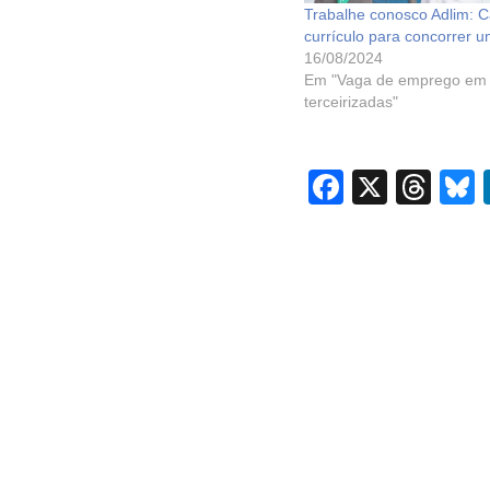
Trabalhe conosco Adlim: C
currículo para concorrer 
16/08/2024
Em "Vaga de emprego em
terceirizadas"
F
X
T
B
a
hr
c
e
e
a
b
d
o
s
o
k