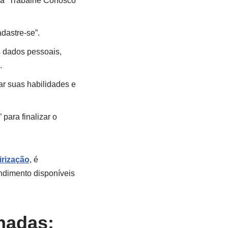
aba “Trabalhe Conosco”
dastre-se”.
s dados pessoais,
.
ar suas habilidades e
para finalizar o
irização
, é
ndimento disponíveis
nadas: