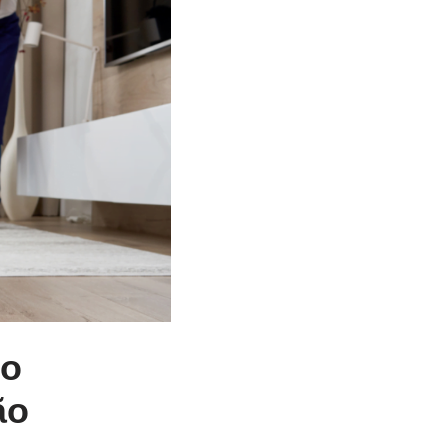
no
ão