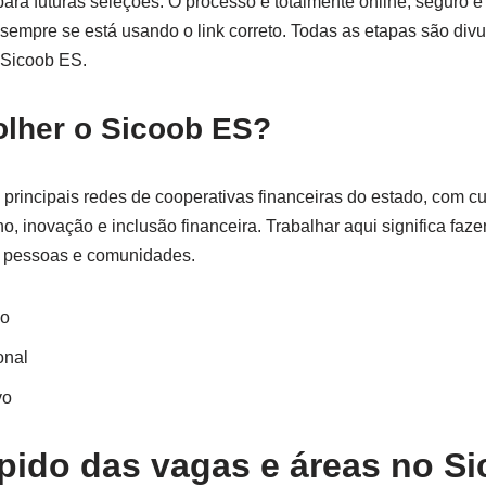
para futuras seleções. O processo é totalmente online, seguro e 
a sempre se está usando o link correto. Todas as etapas são di
o Sicoob ES.
olher o Sicoob ES?
rincipais redes de cooperativas financeiras do estado, com cul
 inovação e inclusão financeira. Trabalhar aqui significa faze
a pessoas e comunidades.
vo
onal
vo
ido das vagas e áreas no S