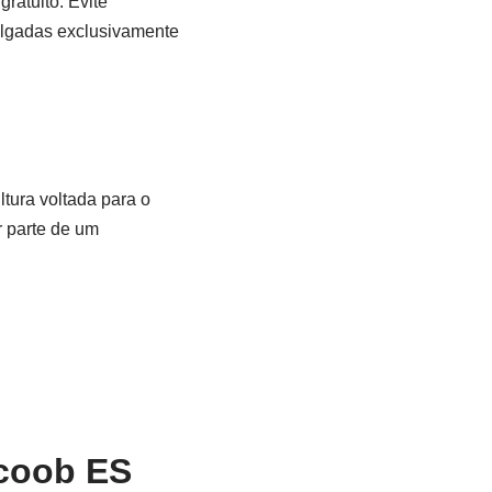
gratuito. Evite
vulgadas exclusivamente
tura voltada para o
r parte de um
icoob ES