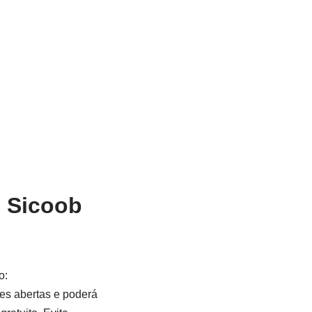
o Sicoob
o:
des abertas e poderá