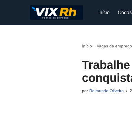
Início
Cadas
Pular
para
o
conteúdo
Início
»
Vagas de emprego
Trabalh
conquist
por
Raimundo Oliveira
2