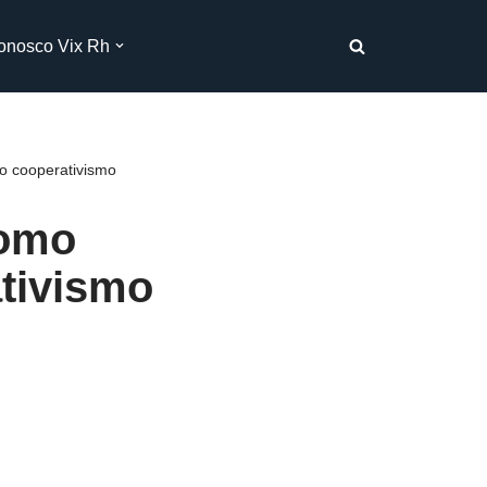
onosco Vix Rh
o cooperativismo
Como
tivismo