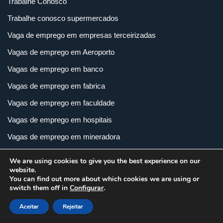
Trabalhe Conosco
Trabalhe conosco supermercados
Vaga de emprego em empresas terceirizadas
Vagas de emprego em Aeroporto
Vagas de emprego em banco
Vagas de emprego em fabrica
Vagas de emprego em faculdade
Vagas de emprego em hospitais
Vagas de emprego em mineradora
Vagas de Emprego em Supermercados
We are using cookies to give you the best experience on our
website.
Vagas de emprego em supermercados
You can find out more about which cookies we are using or
Vagas de Emprego na Cola Cola
switch them off in
Configurar
.
Vagas de emprego na TV
Aceitar
Rejeitar
Vagas de emprego na Unimed