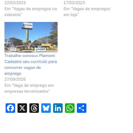
22/02/2023
17/02/2023
Em "Vagas de empregos na
Em "Vagas de empregos
indústria"
em loja"
Trabalhe conosco Plamont:
Cadastre seu currículo para
concorrer vagas de
emprego
27/09/2025
Em "Vaga de emprego em
empresas terceirizadas"
F
X
T
Bl
Li
W
S
a
hr
u
n
h
h
c
e
e
k
at
ar