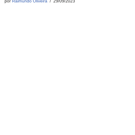
por
Raimundo Oliveira
29/09/2023