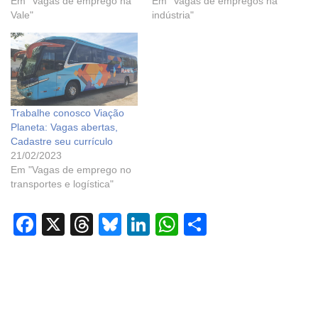
Em "Vagas de emprego na
Em "Vagas de empregos na
Vale"
indústria"
Trabalhe conosco Viação
Planeta: Vagas abertas,
Cadastre seu currículo
21/02/2023
Em "Vagas de emprego no
transportes e logística"
F
X
T
Bl
Li
W
S
a
hr
u
n
h
h
c
e
e
k
at
ar
e
a
sk
e
s
e
b
d
y
dI
A