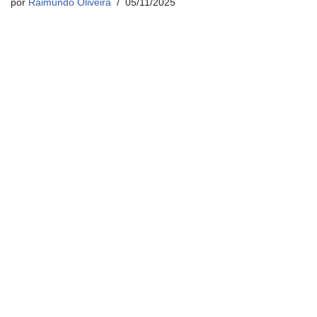
por
Raimundo Oliveira
05/11/2025