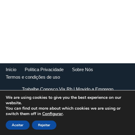
Início
Política Privacidade
Sobre Nós
Termos e condições de uso
Trabalhe Conosco Vix Rh
| Movido a
Emprego
We are using cookies to give you the best experience on our
website.
Atendimento ao Cliente
You can find out more about which cookies we are using or
Atendimento ao cliente em supermercado
switch them off in
Configurar
.
Caixa de supermercado
Aceitar
Rejeitar
Careers