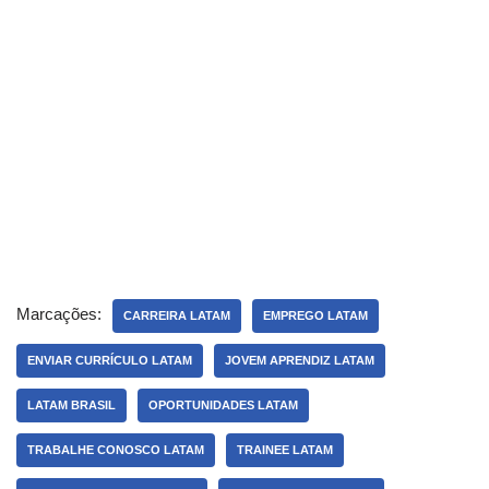
Marcações:
CARREIRA LATAM
EMPREGO LATAM
ENVIAR CURRÍCULO LATAM
JOVEM APRENDIZ LATAM
LATAM BRASIL
OPORTUNIDADES LATAM
TRABALHE CONOSCO LATAM
TRAINEE LATAM