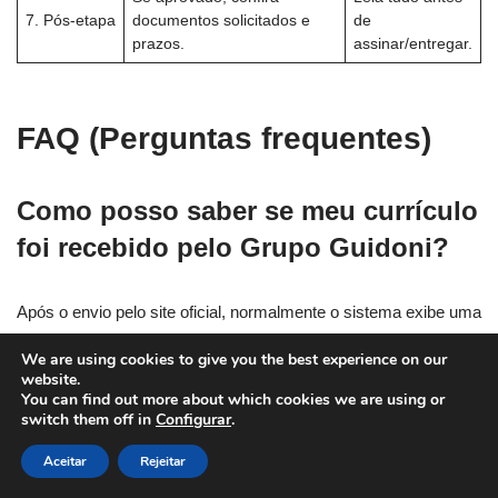
7. Pós-etapa
documentos solicitados e
de
prazos.
assinar/entregar.
FAQ (Perguntas frequentes)
Como posso saber se meu currículo
foi recebido pelo Grupo Guidoni?
Após o envio pelo site oficial, normalmente o sistema exibe uma
mensagem de confirmação. Guarde prints ou e-mails
We are using cookies to give you the best experience on our
recebidos. Caso não receba confirmação, aguarde alguns dias
website.
e, se necessário, envie uma dúvida pelo próprio formulário de
You can find out more about which cookies we are using or
switch them off in
Configurar
.
contato no Trabalhe Conosco.
Aceitar
Rejeitar
O Grupo Guidoni divulga vagas