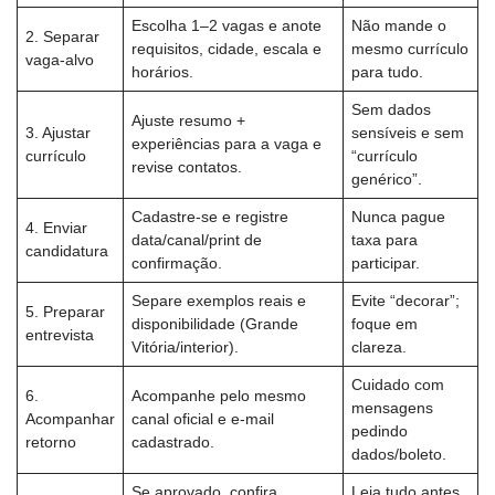
Escolha 1–2 vagas e anote
Não mande o
2. Separar
requisitos, cidade, escala e
mesmo currículo
vaga-alvo
horários.
para tudo.
Sem dados
Ajuste resumo +
3. Ajustar
sensíveis e sem
experiências para a vaga e
currículo
“currículo
revise contatos.
genérico”.
Cadastre-se e registre
Nunca pague
4. Enviar
data/canal/print de
taxa para
candidatura
confirmação.
participar.
Separe exemplos reais e
Evite “decorar”;
5. Preparar
disponibilidade (Grande
foque em
entrevista
Vitória/interior).
clareza.
Cuidado com
6.
Acompanhe pelo mesmo
mensagens
Acompanhar
canal oficial e e-mail
pedindo
retorno
cadastrado.
dados/boleto.
Se aprovado, confira
Leia tudo antes