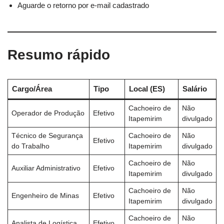
Aguarde o retorno por e-mail cadastrado
Resumo rápido
Cargo/Área
Tipo
Local (ES)
Salário
Cachoeiro de
Não
Operador de Produção
Efetivo
Itapemirim
divulgado
Técnico de Segurança
Cachoeiro de
Não
Efetivo
do Trabalho
Itapemirim
divulgado
Cachoeiro de
Não
Auxiliar Administrativo
Efetivo
Itapemirim
divulgado
Cachoeiro de
Não
Engenheiro de Minas
Efetivo
Itapemirim
divulgado
Cachoeiro de
Não
Analista de Logística
Efetivo