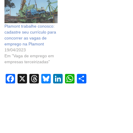
Plamont trabalhe conosco:
cadastre seu currículo para
concorrer as vagas de
emprego na Plamont
19/04/2023
Em "Vaga de emprego em
empresas terceirizadas"
F
X
T
Bl
Li
W
S
a
hr
u
n
h
h
c
e
e
k
at
ar
e
a
sk
e
s
e
b
d
y
dI
A
o
s
n
p