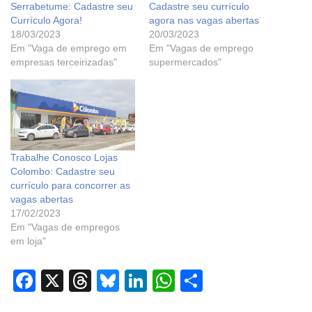
Serrabetume: Cadastre seu
Cadastre seu currículo
Currículo Agora!
agora nas vagas abertas
18/03/2023
20/03/2023
Em "Vaga de emprego em
Em "Vagas de emprego
empresas terceirizadas"
supermercados"
Trabalhe Conosco Lojas
Colombo: Cadastre seu
currículo para concorrer as
vagas abertas
17/02/2023
Em "Vagas de empregos
em loja"
F
X
T
Bl
Li
W
S
a
hr
u
n
h
h