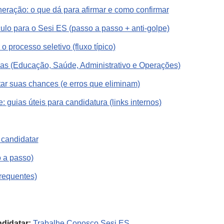
eração: o que dá para afirmar e como confirmar
ulo para o Sesi ES (passo a passo + anti-golpe)
 processo seletivo (fluxo típico)
lhas (Educação, Saúde, Administrativo e Operações)
ar suas chances (e erros que eliminam)
: guias úteis para candidatura (links internos)
 candidatar
o a passo)
requentes)
ndidatar:
Trabalhe Conosco Sesi ES
.