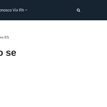
onosco Vix Rh
 no ES
o se