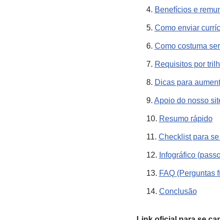
Benefícios e remun
Como enviar curríc
Como costuma ser o
Requisitos por tri
Dicas para aument
Apoio do nosso site
Resumo rápido
Checklist para se
Infográfico (pass
FAQ (Perguntas f
Conclusão
Link oficial para se ca