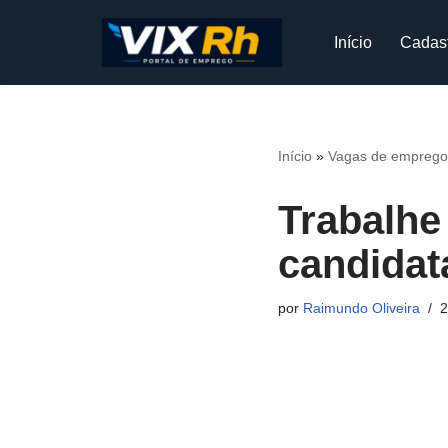
Início
Cadas
Pular
para
o
conteúdo
Início
»
Vagas de emprego
Trabalhe
candidat
por
Raimundo Oliveira
2