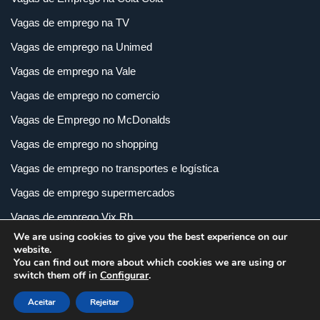
Vagas de emprego na TV
Vagas de emprego na Unimed
Vagas de emprego na Vale
Vagas de emprego no comercio
Vagas de Emprego no McDonalds
Vagas de emprego no shopping
Vagas de emprego no transportes e logística
Vagas de emprego supermercados
Vagas de emprego Vix Rh
We are using cookies to give you the best experience on our
Vagas de empregos em imobiliária
website.
You can find out more about which cookies we are using or
Vagas de empregos em loja
switch them off in
Configurar
.
Vagas de empregos na indústria
Aceitar
Rejeitar
Vagas e Carreiras