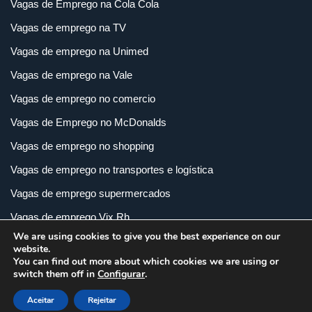
Vagas de Emprego na Cola Cola
Vagas de emprego na TV
Vagas de emprego na Unimed
Vagas de emprego na Vale
Vagas de emprego no comercio
Vagas de Emprego no McDonalds
Vagas de emprego no shopping
Vagas de emprego no transportes e logística
Vagas de emprego supermercados
Vagas de emprego Vix Rh
We are using cookies to give you the best experience on our
Vagas de empregos em imobiliária
website.
You can find out more about which cookies we are using or
Vagas de empregos em loja
switch them off in
Configurar
.
Vagas de empregos na indústria
Aceitar
Rejeitar
Vagas e Carreiras