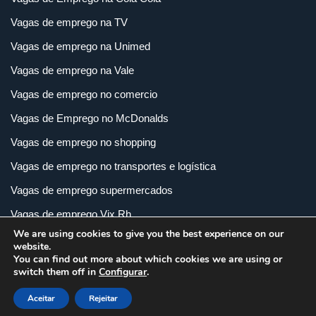
Vagas de emprego na TV
Vagas de emprego na Unimed
Vagas de emprego na Vale
Vagas de emprego no comercio
Vagas de Emprego no McDonalds
Vagas de emprego no shopping
Vagas de emprego no transportes e logística
Vagas de emprego supermercados
Vagas de emprego Vix Rh
We are using cookies to give you the best experience on our
Vagas de empregos em imobiliária
website.
You can find out more about which cookies we are using or
Vagas de empregos em loja
switch them off in
Configurar
.
Vagas de empregos na indústria
Aceitar
Rejeitar
Vagas e Carreiras