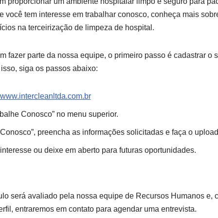
proporcionar um ambiente hospitalar limpo e seguro para paci
 Se você tem interesse em trabalhar conosco, conheça mais sob
ícios na terceirização de limpeza de hospital.
m fazer parte da nossa equipe, o primeiro passo é cadastrar o 
 isso, siga os passos abaixo:
www.intercleanltda.com.br
abalhe Conosco” no menu superior.
Conosco”, preencha as informações solicitadas e faça o upload 
interesse ou deixe em aberto para futuras oportunidades.
rículo será avaliado pela nossa equipe de Recursos Humanos e,
rfil, entraremos em contato para agendar uma entrevista.