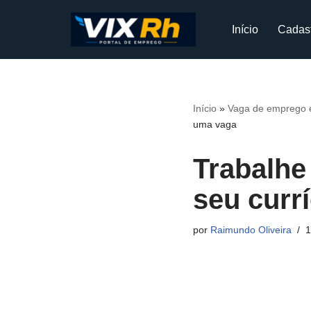
Início
Cadas
Pular
para
o
conteúdo
Início
»
Vaga de emprego e
uma vaga
Trabalhe
seu curr
por
Raimundo Oliveira
1