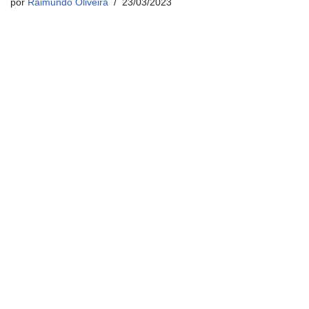
por
Raimundo Oliveira
23/03/2023