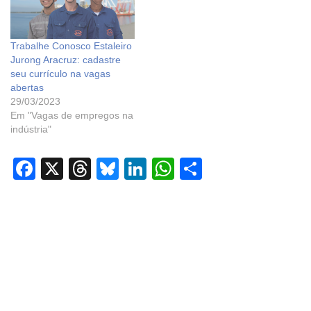
Trabalhe Conosco Estaleiro
Jurong Aracruz: cadastre
seu currículo na vagas
abertas
29/03/2023
Em "Vagas de empregos na
indústria"
F
X
T
Bl
Li
W
S
a
hr
u
n
h
h
c
e
e
k
at
ar
e
a
sk
e
s
e
b
d
y
dI
A
o
s
n
p
o
p